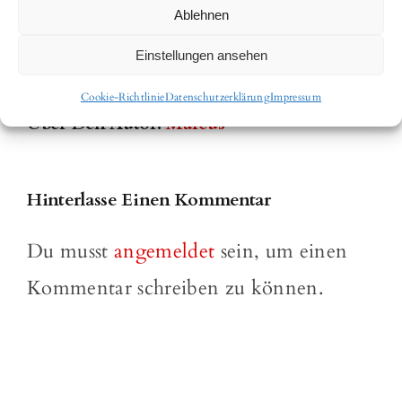
Ablehnen
Facebook
WhatsApp
E-
Mail
Einstellungen ansehen
Cookie-Richtlinie
Datenschutzerklärung
Impressum
Über Den Autor:
Marcus
Hinterlasse Einen Kommentar
Du musst
angemeldet
sein, um einen
Kommentar schreiben zu können.