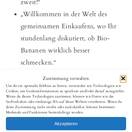
zweit!“
„Willkommen in der Welt des
gemeinsamen Einkaufens, wo Ihr
stundenlang diskutiert, ob Bio-
Bananen wirklich besser
schmecken.“
Zustimmung verwalten
Von
Marcus
|
12. Januar 2025
|
lustige Hochzeitssprüche
|
0
Um dir ein optimales Erlebnis zu bieten, verwenden wir Technologien wie
Kommentare
Cookies, um Geräteinformationen zu speichern und/oder darauf zuzugreifen.
Wenn du diesen Technologien zustimmst, können wir Daten wie das
Surfverhalten oder eindeutige IDs auf dieser Website verarbeiten. Wenn du
deine Zustimmung nicht erteilst oder zurückziehst, können bestimmte
Merkmale und Funktionen beeinträchtigt werden.
teilen!
Akzeptieren